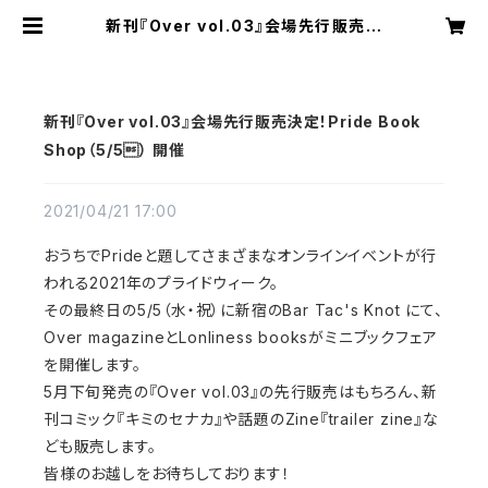
新刊『Over vol.03』会場先行販売決
定！Pride Book Shop（5/5） 開
催 | overmagazine
新刊『Over vol.03』会場先行販売決定！Pride Book
Shop（5/5） 開催
2021/04/21 17:00
おうちでPrideと題してさまざまなオンラインイベントが行
われる2021年のプライドウィーク。
その最終日の5/5（水・祝）に新宿のBar Tac's Knot にて、
Over magazineとLonliness booksがミニブックフェア
を開催します。
5月下旬発売の『Over vol.03』の先行販売はもちろん、新
刊コミック『キミのセナカ』や話題のZine『trailer zine』な
ども販売します。
皆様のお越しをお待ちしております！