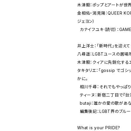
木津毅：ポップとアートが世
金相佑・潟見陽：QUEER KO
ジェヨン）
カナイフユキ（読切）：GAM
井上洋士：「新時代」を迎えてい
八尋遥：LGBTユースの居
木津毅：クィアに先鋭化する
タキタリエ：「gossip でゴ
かに。
相川千尋：それでもやっぱり
ティーヌ：新宿二丁目で『
butaji：誰かの愛の歌があ
編集後記：LGBT界のブル
What is your PRIDE?