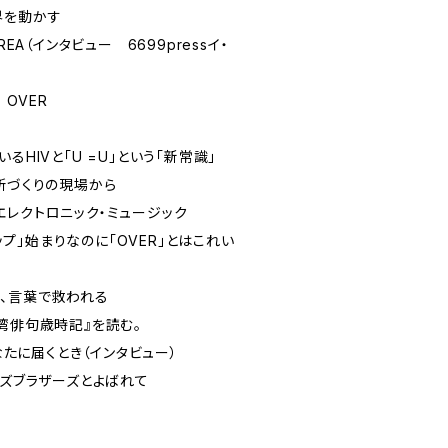
界を動かす
REA（インタビュー 6699pressイ・
E OVER
るHIVと「U =U」という「新常識」
場所づくりの現場から
エレクトロニック・ミュージック
シップ」始まりなのに「OVER」とはこれい
、言葉で救われる
台湾俳句歳時記』を読む。
なたに届くとき（インタビュー）
ーズブラザーズとよばれて