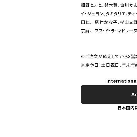
畑野とまと、鈴木賢、笹川かお
イ・ジェヨン、タキタリエ、ティーヌ、
田仁、 尾辻かな子、杉山文
宗嗣、 ブブ・ド・ラ・マドレ
※ご注文が確定してから3営
※定休日：土日祝日、年末年
Internationa
Ad
日本国内