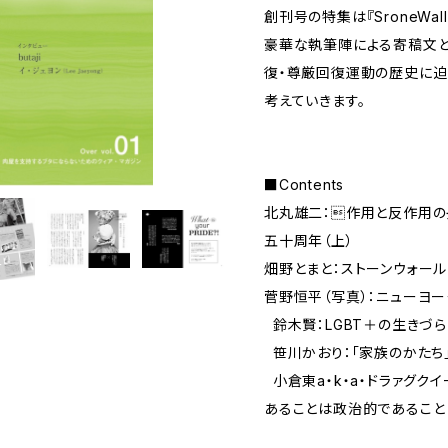
創刊号の特集は『SroneWall
豪華な執筆陣による寄稿文と
復・尊厳回復運動の歴史に迫
考えていきます。
■Contents
北丸雄二：作用と反作用の
五十周年（上）
畑野とまと：ストーンウォ
菅野恒平（写真）：ニューヨ
鈴木賢：LGBT＋の生きづ
笹川かおり：「家族のかたち
小倉東a・k・a・ドラァグクイ
あることは政治的であること