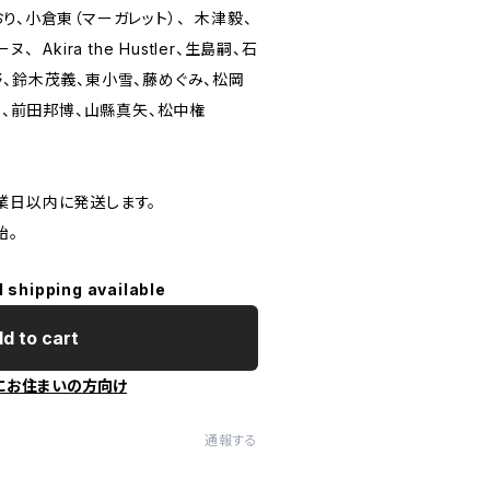
り、小倉東（マーガレット）、 木津毅、
 Akira the Hustler、生島嗣、石
野、鈴木茂義、東小雪、藤めぐみ、松岡
ーヌ、前田邦博、山縣真矢、松中権
業日以内に発送します。
始。
l shipping available
d to cart
にお住まいの方向け
通報する